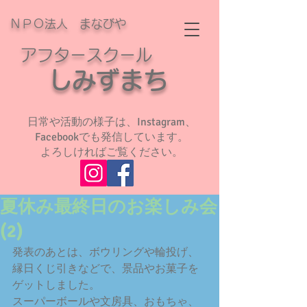
ＮＰＯ法人 まなびや
アフタースクール
​
しみずまち
日常や活動の様子は、Instagram、
Facebookでも発信しています。
よろしければご覧ください。
夏休み最終日のお楽しみ会
(2)
発表のあとは、ボウリングや輪投げ、
縁日くじ引きなどで、景品やお菓子を
ゲットしました。
スーパーボールや文房具、おもちゃ、