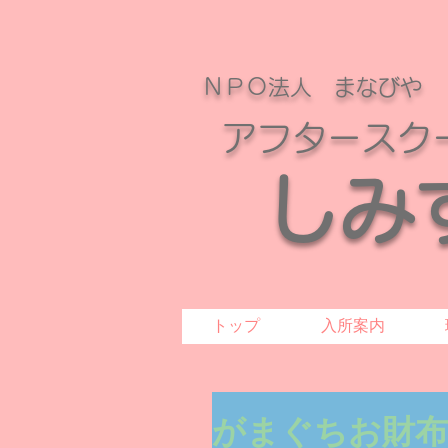
ＮＰＯ法人 まなびや
アフタースク
​
し
トップ
入所案内
がまぐちお財