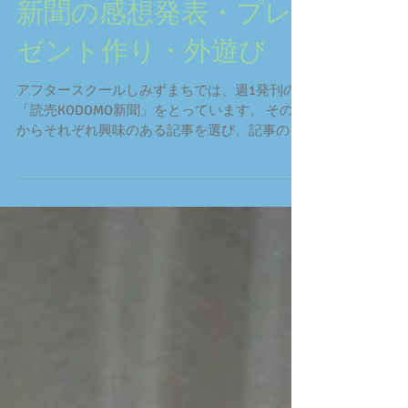
新聞の感想発表・プレ
ゼント作り・外遊び
アフタースクールしみずまちでは、週1発刊の
「読売KODOMO新聞」をとっています。 その中
からそれぞれ興味のある記事を選び、記事の内
容を発表した後、考えたことや思ったこと、自
分の体験などを自由に発言しました。 選挙、平
成の振り返り、プログラミング教育、サッカー
ワールドカップ...