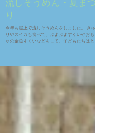
流しそうめん・夏まつ
り
今年も屋上で流しそうめんをしました。 きゅう
りやスイカも食べて、ぷよぷよすくいやおもち
ゃの金魚すくいなどもして、子どもたちはとて
も楽しんでくれたようで良かったです。 スイカ
をおかわりする子も。 みんなで短冊を書いた
り、飾りを作ったりしました。 恒例の輪投
げ。...