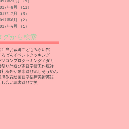
2017年10月
（1）
1件の記事
2017年8月
（11）
11件の記事
2017年7月
（3）
3件の記事
2017年6月
（2）
2件の記事
2017年4月
（1）
1件の記事
タグから検索
お弁当
お裁縫
こどもみらい館
そろばん
イベント
クッキング
パソコン
プログラミング
メダカ
夏祭り
外遊び
家庭学習
工作
座禅
御礼
所外活動
水遊び
流しそうめん
経済教育
絵画
習字
臨床美術
英語
話し合い
読書
遊び
防災