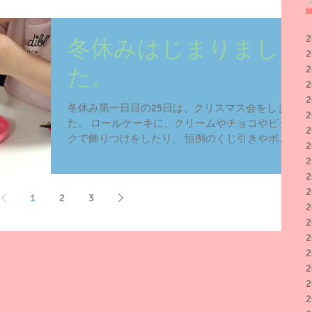
冬休みはじまりまし
た。
冬休み第一日目の25日は、クリスマス会をしまし
た。 ロールケーキに、クリームやチョコやピッ
クで飾りつけをしたり、 恒例のくじ引きやボー
リング、輪投げをして、 最後にポップコーンを
食べて終わりました。 もっとクリーム出してい
いよ～！と言っても、控えめにデコレーションす
1
2
3
る子ども...