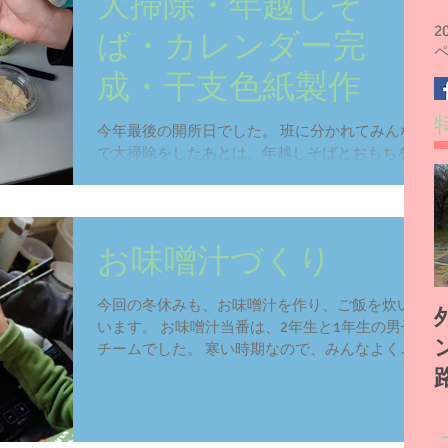
大掃除・年越しそ
2
ば・カレンダー完
成・干支色紙製作
今年最後の開所日でした。 班に分かれてみんな
で大掃除をしたあとは、年越しそばとおもちを食
べました。 ロッカーの中も全部出して拭き掃
除。 照明器具も取り外して綺麗にしてくれまし
た。 棚の本も全部出して拭き掃除。 おそばもお
餅もよく食べていました。...
お味噌汁づくり
今回の冬休みも、お味噌汁を作り、ご飯を炊いて
います。 お味噌汁当番は、2年生と1年生の男子
チームでした。 寒い時期なので、みんなよく食
べておかわりもいっぱいします。 今年度は15名
程度なのでご飯やお味噌汁が作れますが、次年度
からは人数が増えるので、...