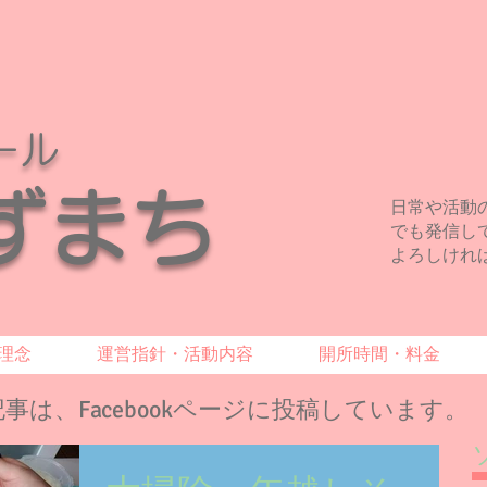
ール
みずまち
日常や活動の様子
でも発信し
よろしけれ
理念
運営指針・活動内容
開所時間・料金
降の記事は、Facebookページに投稿しています。