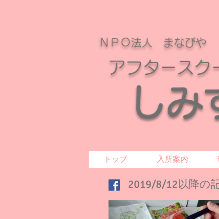
ＮＰＯ法人 まなびや
アフタースク
​
し
トップ
入所案内
2019/8/12以