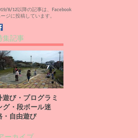
019/8/12以降の記事は、Facebook
ページに投稿しています。
特集記事
外遊び・プログラミ
段ボール工作・自作
ング・段ボール迷
テーブルゲーム
路・自由遊び
成
アーカイブ