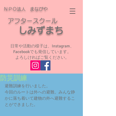
ＮＰＯ法人 まなびや
アフタースクール
​
しみずまち
日常や活動の様子は、Instagram、
Facebookでも発信しています。
よろしければご覧ください。
防災訓練
避難訓練を行いました。
今回のルートは外への避難。みんな静
かに落ち着いて建物の外へ避難するこ
とができました。